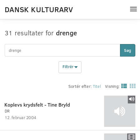
DANSK KULTURARV
Tog
nav
31 resultater for
drenge
Søg
Filtrér
Sortér efter:
Titel
Visning:
Koplevs krydsfelt - Tine Bryld
DR
12. februar 2004