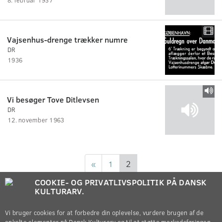
Vajsenhus-drenge trækker numre
DR
1936
Vi besøger Tove Ditlevsen
DR
12. november 1963
«
1
2
COOKIE- OG PRIVATLIVSPOLITIK PÅ DANSK
KULTURARV.
Vi bruger cookies for at forbedre din oplevelse, vurdere brugen af de
enkelte elementer på Dansk Kulturarv og til at støtte markedsføringen