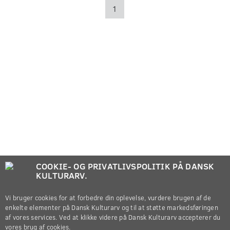
1
COOKIE- OG PRIVATLIVSPOLITIK PÅ DANSK
KULTURARV.
Vi bruger cookies for at forbedre din oplevelse, vurdere brugen af de
enkelte elementer på Dansk Kulturarv og til at støtte markedsføringen
af vores services. Ved at klikke videre på Dansk Kulturarv accepterer du
vores brug af cookies.