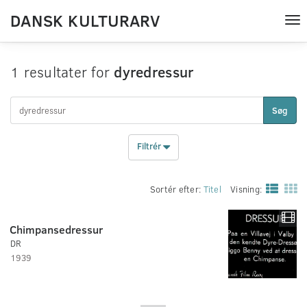
DANSK KULTURARV
Tog
nav
1 resultater for
dyredressur
Søg
Filtrér
Sortér efter:
Titel
Visning:
Chimpansedressur
DR
1939