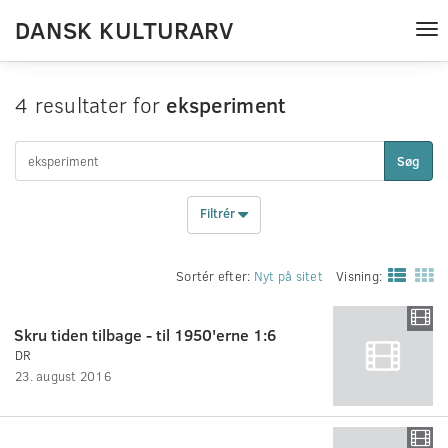
DANSK KULTURARV
Tog
nav
4 resultater for
eksperiment
Søg
Filtrér
Sortér efter:
Nyt på sitet
Visning:
Skru tiden tilbage - til 1950'erne 1:6
DR
23. august 2016