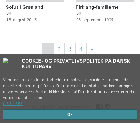
Sofus i Grønland
Firklang-familierne
DR
DR
18. august 2015
25. september 1965
1
2
3
4
»
COOKIE- OG PRIVATLIVSPOLITIK PÅ DANSK
KULTURARV.
Vi bruger cookies for at forbedre din oplevelse, vurdere brugen af de
enkelte elementer på Dansk Kulturarv og til at støtte markedsføringen
af vores services. Ved at klikke videre på Dansk Kulturarv accepterer du
vores brug af cookies.
LÆS MERE
Om
Kontakt
Persondatapolitik
OK
Copyright © 2012-2026
Dansk Kulturarv