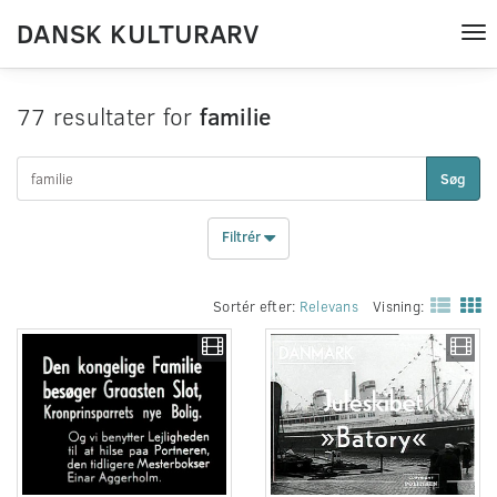
DANSK KULTURARV
Tog
nav
77 resultater for
familie
Søg
Filtrér
Sortér efter:
Relevans
Visning: