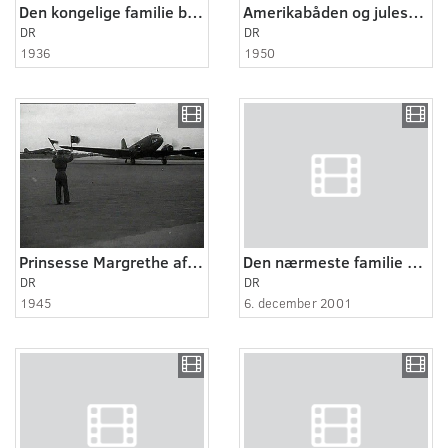
Den kongelige familie besøger Gråsten slot
Amerikabåden og juleskibet "Batory"
DR
DR
1936
1950
Prinsesse Margrethe af Bourbon Parma vender hjem
Den nærmeste familie 1:4
DR
DR
1945
6. december 2001