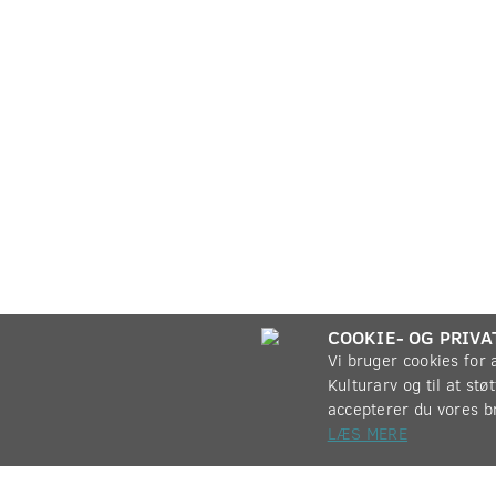
COOKIE- OG PRIVA
Vi bruger cookies for
Kulturarv og til at st
accepterer du vores b
LÆS MERE