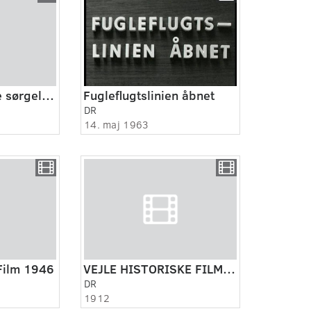
Glæden ved at se sørgelige film
Fugleflugtslinien åbnet
DR
14. maj 1963
Film 1946
VEJLE HISTORISKE FILM 1912-1915
DR
1912