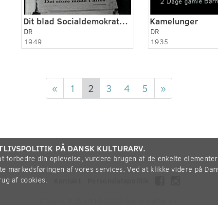
Dit blad Socialdemokraten 1949
Kamelunger
DR
DR
1949
1935
«
1
2
3
4
5
»
TLIVSPOLITIK PÅ DANSK KULTURARV.
 at forbedre din oplevelse, vurdere brugen af de enkelte elemente
øtte markedsføringen af vores services. Ved at klikke videre på Da
rug af cookies.
Om
Kontakt
Persondatapolitik
Copyright © 2012-2026
Dansk Kulturarv