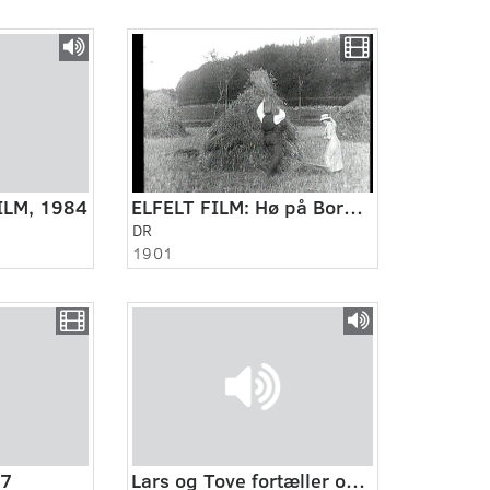
ILM, 1984
ELFELT FILM: Hø på Bornholm 1911
DR
1901
37
Lars og Tove fortæller om bøger og film