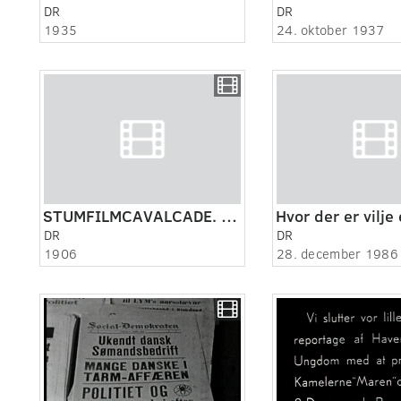
DR
DR
1935
24. oktober 1937
STUMFILMCAVALCADE. ELFELT FILM. Ca.1896 - ca. 1920.
Hvor der er vilje 
DR
DR
1906
28. december 1986