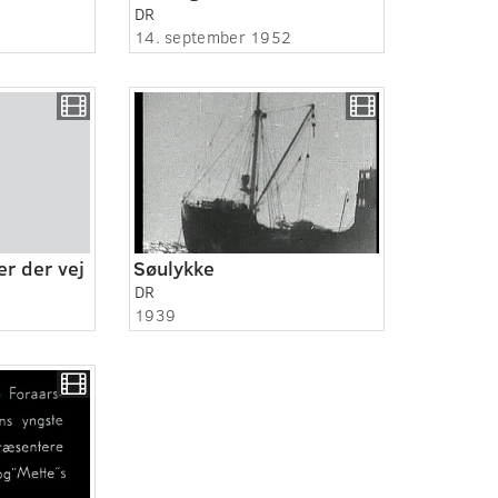
DR
14. september 1952
er der vej
Søulykke
DR
1939