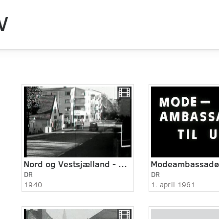
V
Nord og Vestsjælland - Birkerød og omegn 1940
Modeambassadø
DR
DR
1940
1. april 1961