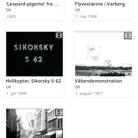
'Leopard-pigerne' fra WAAF marcherer
Flyvestævne i Varberg
DR
DR
1945
1. maj 1958
Helikopter, Sikorsky S 62
Våbendemonstration
DR
DR
1. juli 1959
1. august 1957