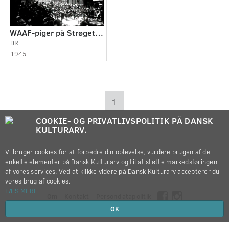
WAAF-piger på Strøget og RAF-udstilling
DR
1945
1
COOKIE- OG PRIVATLIVSPOLITIK PÅ DANSK
KULTURARV.
Vi bruger cookies for at forbedre din oplevelse, vurdere brugen af de
enkelte elementer på Dansk Kulturarv og til at støtte markedsføringen
af vores services. Ved at klikke videre på Dansk Kulturarv accepterer du
vores brug af cookies.
LÆS MERE
Om
Kontakt
Persondatapolitik
OK
Copyright © 2012-2026
Dansk Kulturarv