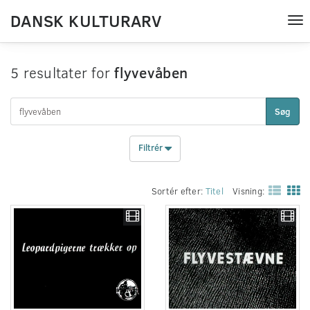
DANSK KULTURARV
Tog
nav
5 resultater for
flyvevåben
Søg
Filtrér
Sortér efter:
Titel
Visning: