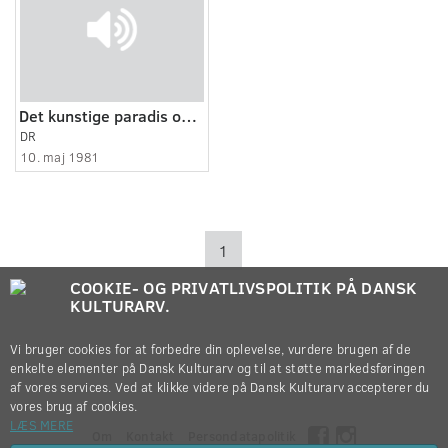
Det kunstige paradis og dødes nål
DR
10. maj 1981
1
COOKIE- OG PRIVATLIVSPOLITIK PÅ DANSK
KULTURARV.
Vi bruger cookies for at forbedre din oplevelse, vurdere brugen af de
enkelte elementer på Dansk Kulturarv og til at støtte markedsføringen
af vores services. Ved at klikke videre på Dansk Kulturarv accepterer du
vores brug af cookies.
LÆS MERE
Om
Kontakt
Persondatapolitik