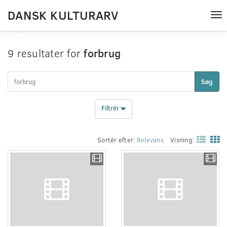
DANSK KULTURARV
Tog
nav
9 resultater for
forbrug
Søg
Filtrér
Sortér efter:
Relevans
Visning: