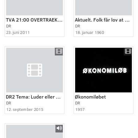
TVA 21:00 OVERTRAEK_1
Aktuelt. Folk får lov at sidde i kø i bus ved udsalg i Esbjerg.
DR
DR
23. juni 2011
18. januar 1960
DR2 Tema: Luder eller Lommepenge
Økonomiløbet
DR
DR
12. september 2015
1957