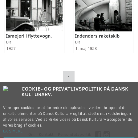
Ismejeri i flyttevogn.
Indendørs raketskib
DR
DR
1957
1. maj 1958
1
COOKIE- OG PRIVATLIVSPOLITIK PÅ DANSK
KULTURARV.
Vi bruger cookies for at forbedre din oplevelse, vurdere brugen af de
enkelte elementer på Dansk Kulturarv og til at støtte markedsføringen
af vores services. Ved at klikke videre på Dansk Kulturarv accepterer du
vores brug af cookies.
LÆS MERE
Om
Kontakt
Persondatapolitik