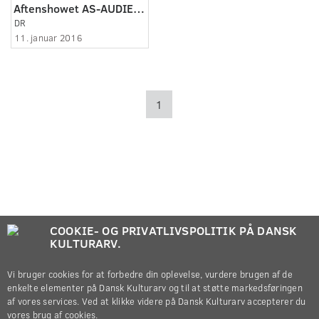
Aftenshowet AS-AUDIENS-NYNYNYNY
DR
11. januar 2016
1
COOKIE- OG PRIVATLIVSPOLITIK PÅ DANSK
KULTURARV.
Vi bruger cookies for at forbedre din oplevelse, vurdere brugen af de
enkelte elementer på Dansk Kulturarv og til at støtte markedsføringen
af vores services. Ved at klikke videre på Dansk Kulturarv accepterer du
vores brug af cookies.