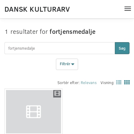
DANSK KULTURARV
Tog
nav
1 resultater for
fortjensmedalje
Søg
Filtrér
Sortér efter:
Relevans
Visning: