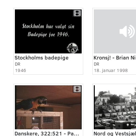
Stockholms badepige
Kronsj! - Brian N
DR
DR
1946
18. januar 1998
Danskere, 322:521 - Papegøjen havde en hund som læremester.