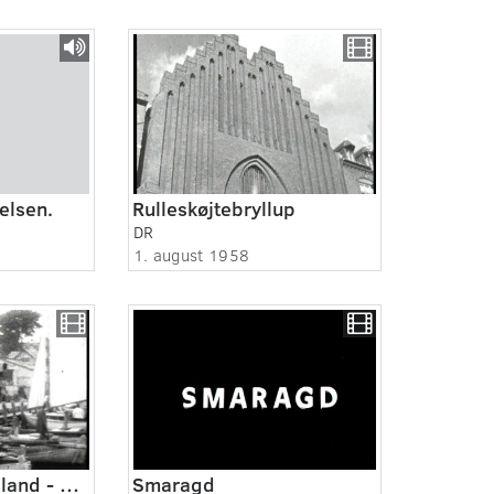
ielsen.
Rulleskøjtebryllup
DR
1. august 1958
Nord og Vestsjælland - Skovshoved 1929
Smaragd