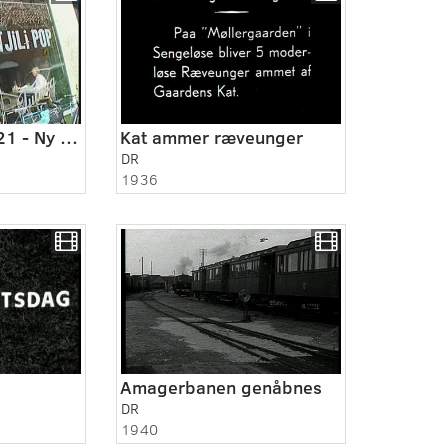
Danskere, 505:521 - Ny facade.
Kat ammer ræveunger
DR
1936
Amagerbanen genåbnes
DR
1940