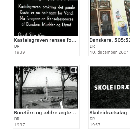
Kastelsgraven renses for slam
DR
DR
1939
10. december 2001
Boretårn og ældre ægtepar
Skoleidrætsdag
DR
DR
1937
1957