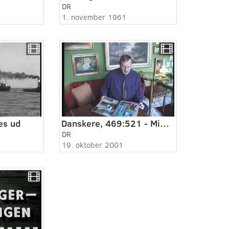
DR
1. november 1961
es ud
Danskere, 469:521 - Mindes World Trade Center.
DR
19. oktober 2001