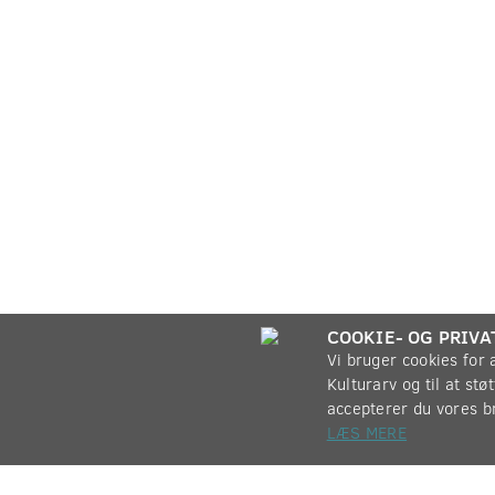
COOKIE- OG PRIVA
Vi bruger cookies for
Kulturarv og til at st
accepterer du vores b
LÆS MERE