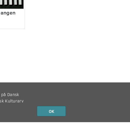
gangen
r på Dansk
nsk Kulturarv
OK