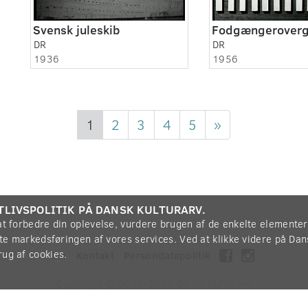
Svensk juleskib
Fodgængerover
DR
DR
1936
1956
1
2
3
4
5
»
TLIVSPOLITIK PÅ DANSK KULTURARV.
 at forbedre din oplevelse, vurdere brugen af de enkelte elemente
øtte markedsføringen af vores services. Ved at klikke videre på Da
rug af cookies.
Om
Kontakt
Persondatapolitik
Copyright © 2012-2026
Dansk Kulturarv