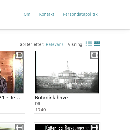
Om
Kontakt
Persondatapolitik
Sortér efter:
Relevans
Visning:
Danskere, 028:521 - Jeg vil være sanger.
Botanisk have
DR
1940