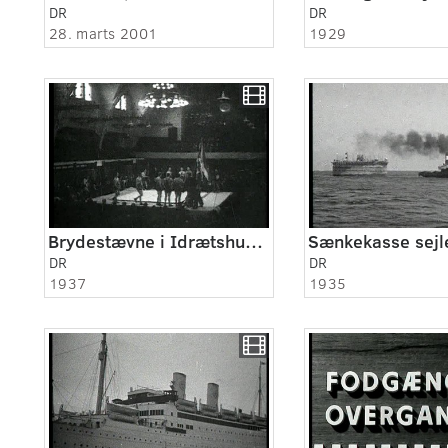
DR
DR
28. marts 2001
1929
Brydestævne i Idrætshuset
Sænkekasse sejl
DR
DR
1937
1935