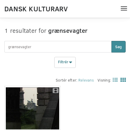
DANSK KULTURARV
Tog
nav
1 resultater for
grænsevagter
Søg
Filtrér
Sortér efter:
Relevans
Visning: