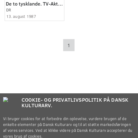
De to tysklande. TV-Aktuelt Sekvens. 13.08.1987
DR
13. august 1987
1
COOKIE- OG PRIVATLIVSPOLITIK PÅ DANSK
KULTURARV.
Vi bruger cookies for at forbedre din oplevelse, vurdere brugen af de
enkelte elementer på Dansk Kulturarv og til at støtte markedsføringen
af vores services. Ved at klikke videre på Dansk Kulturarv accepterer du
vores brug af cookies.