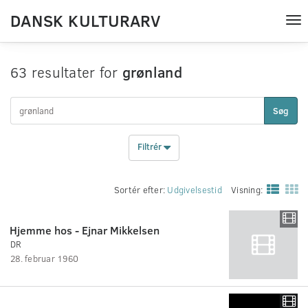
DANSK KULTURARV
Tog
nav
63 resultater for
grønland
Søg
Filtrér
Sortér efter:
Udgivelsestid
Visning:
Hjemme hos - Ejnar Mikkelsen
DR
28. februar 1960