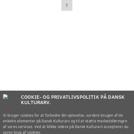
1
COOKIE- OG PRIVATLIVSPOLITIK PÅ DANSK
KULTURARV.
Vi bruger cookies for at forbedre din oplevelse, vurdere brugen af de
enkelte elementer på Dansk Kulturarv og til at støtte markedsføringen
af vores services. Ved at klikke videre på Dansk Kulturarv accepterer du
vores brug af cookies.