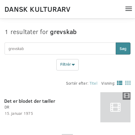
DANSK KULTURARV
Tog
nav
1 resultater for
grevskab
Søg
Filtrér
Sortér efter:
Titel
Visning:
Det er blodet der tæller
DR
15. januar 1975