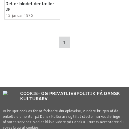
Det er blodet der tæller
DR
15. januar 1975
1
COOKIE- OG PRIVATLIVSPOLITIK PÅ DANSK
KULTURARV.
Vi bruger cookies for at forbedre din oplevelse, vurdere brugen af de
enkelte elementer på Dansk Kulturarv og til at støtte markedsføringen
af vores services. Ved at klikke videre på Dansk Kulturarv accepterer du
vores brug af cookies.