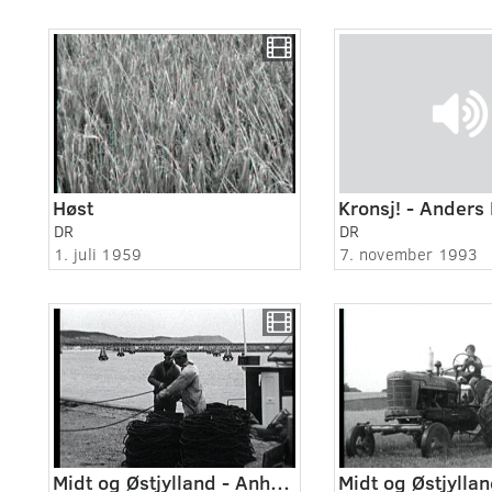
Høst
Kronsj! - Anders 
DR
DR
1. juli 1959
7. november 1993
Midt og Østjylland - Anholt 1943