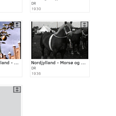
DR
1930
Nord og Vestsjælland - Roskilde 1952
Nordjylland - Morsø og omegn 1936 - 1938
DR
1936