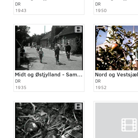
DR
DR
1943
1950
Midt og Østjylland - Samsø 1935
DR
DR
1935
1952