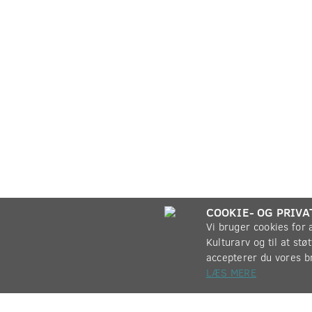
COOKIE- OG PRIVA
Vi bruger cookies for
Kulturarv og til at st
accepterer du vores b
LÆS MERE