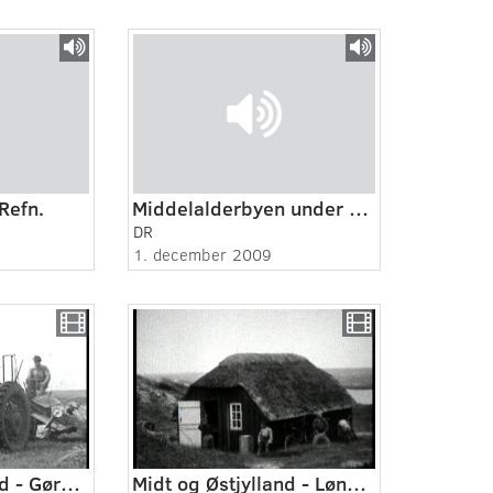
Refn.
Middelalderbyen under København
DR
1. december 2009
Midt og Østjylland - Gørding 1950
Midt og Østjylland - Lønne 1930 - 1931