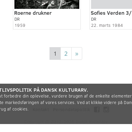
Roerne drukner
Sofies Verden 3
DR
DR
1959
22. marts 1984
1
2
»
TLIVSPOLITIK PÅ DANSK KULTURARV.
 at forbedre din oplevelse, vurdere brugen af de enkelte elemente
øtte markedsføringen af vores services. Ved at klikke videre på Da
rug af cookies.
Om
Kontakt
Persondatapolitik
Copyright © 2012-2026
Dansk Kulturarv