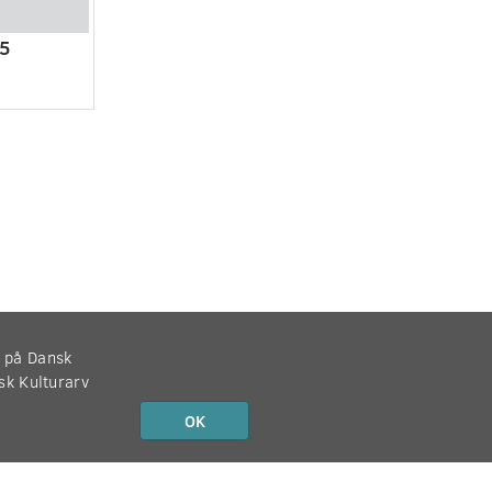
/5
r på Dansk
nsk Kulturarv
OK