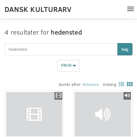
DANSK KULTURARV
Tog
nav
4 resultater for
hedensted
Søg
Filtrér
Sortér efter:
Relevans
Visning: