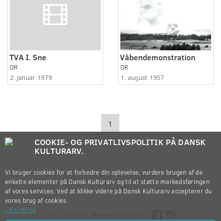
TVA I. Sne
Våbendemonstration
DR
DR
2. januar 1979
1. august 1957
1
COOKIE- OG PRIVATLIVSPOLITIK PÅ DANSK
KULTURARV.
Vi bruger cookies for at forbedre din oplevelse, vurdere brugen af de
enkelte elementer på Dansk Kulturarv og til at støtte markedsføringen
af vores services. Ved at klikke videre på Dansk Kulturarv accepterer du
vores brug af cookies.
LÆS MERE
Om
Kontakt
Persondatapolitik