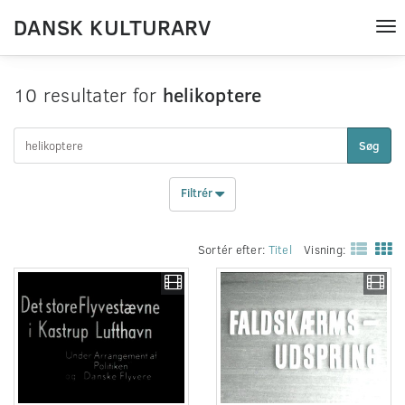
DANSK KULTURARV
Tog
nav
10 resultater for
helikoptere
Søg
Filtrér
Sortér efter:
Titel
Visning: