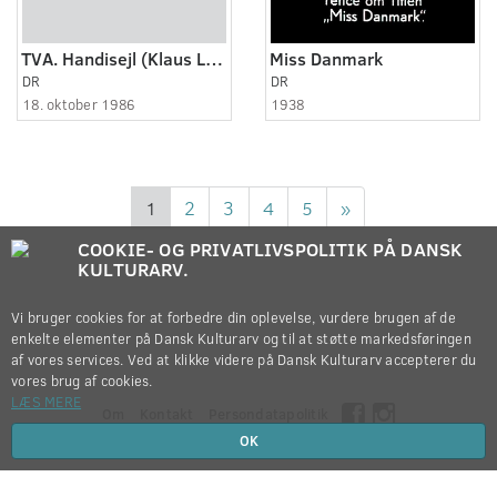
TVA. Handisejl (Klaus Laursen)
Miss Danmark
DR
DR
18. oktober 1986
1938
1
2
3
4
5
»
COOKIE- OG PRIVATLIVSPOLITIK PÅ DANSK
KULTURARV.
Vi bruger cookies for at forbedre din oplevelse, vurdere brugen af de
enkelte elementer på Dansk Kulturarv og til at støtte markedsføringen
af vores services. Ved at klikke videre på Dansk Kulturarv accepterer du
vores brug af cookies.
LÆS MERE
Om
Kontakt
Persondatapolitik
OK
Copyright © 2012-2026
Dansk Kulturarv