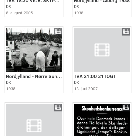
TVA 18:30 VEJR. SKYPUMPE.
Nordjylland - Ålborg 1938
DR
DR
8. august 2005
1938
Nordjylland - Nørre Sundby 1938
TVA 21:00 21TOGT
DR
DR
1938
13. juni 2007