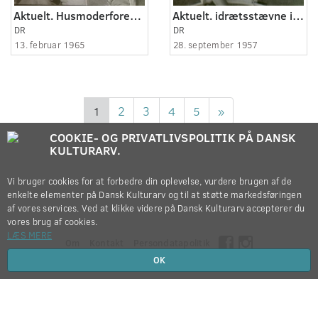
Aktuelt. Husmoderforeninger i Holbæk amt ønsker klinik til forebyggelse af kræft.
Aktuelt. idrætsstævne i Holbæk.
DR
DR
13. februar 1965
28. september 1957
1
2
3
4
5
»
COOKIE- OG PRIVATLIVSPOLITIK PÅ DANSK
KULTURARV.
Vi bruger cookies for at forbedre din oplevelse, vurdere brugen af de
enkelte elementer på Dansk Kulturarv og til at støtte markedsføringen
af vores services. Ved at klikke videre på Dansk Kulturarv accepterer du
vores brug af cookies.
LÆS MERE
Om
Kontakt
Persondatapolitik
OK
Copyright © 2012-2026
Dansk Kulturarv