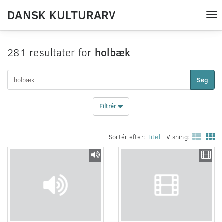
DANSK KULTURARV
Tog
nav
281 resultater for
holbæk
Søg
Filtrér
Sortér efter:
Titel
Visning: