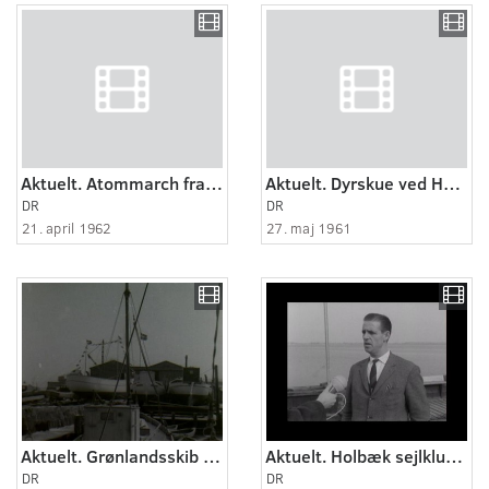
Aktuelt. Atommarch fra Holbæk til Rådhuspladsen i København.
Aktuelt. Dyrskue ved Holbæk.
DR
DR
21. april 1962
27. maj 1961
Aktuelt. Grønlandsskib søsættes i Holbæk.
Aktuelt. Holbæk sejlklub vil starte landsomfattende aktion for at øge sikkerheden ti..
DR
DR