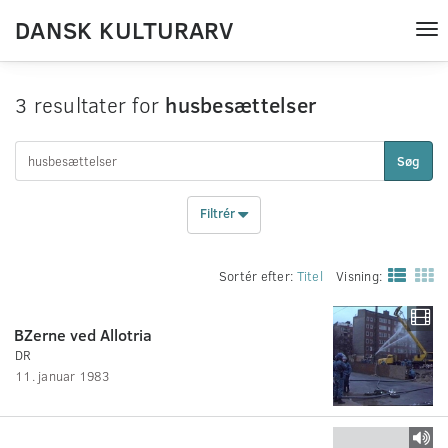
DANSK KULTURARV
Tog
nav
3 resultater for
husbesættelser
Søg
Filtrér
Sortér efter:
Titel
Visning:
BZerne ved Allotria
DR
11. januar 1983