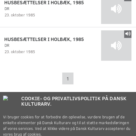
HUSBESÆTTELSER I HOLBÆK, 1985
DR
23. oktober 1985
HUSBESÆTTELSER I HOLBÆK, 1985
DR
23. oktober 1985
1
COOKIE- OG PRIVATLIVSPOLITIK PÅ DANSK
KULTURARV.
Vi bruger cookies for at forbedre din oplevelse, vurdere brugen af de
enkelte elementer på Dansk Kulturarv og til at støtte markedsføringen
af vores services. Ved at klikke videre på Dansk Kulturarv accepterer du
vores brug af cookies.