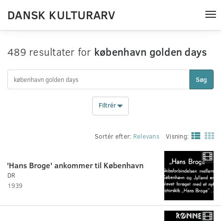
DANSK KULTURARV
Tog
nav
489 resultater for
københavn golden days
Søg
Filtrér
Sortér efter:
Relevans
Visning:
'Hans Broge' ankommer til København
DR
1939