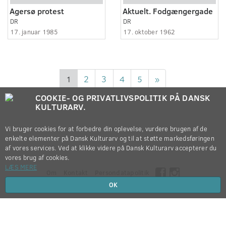
Agersø protest
Aktuelt. Fodgængergade
DR
DR
17. januar 1985
17. oktober 1962
1
2
3
4
5
»
COOKIE- OG PRIVATLIVSPOLITIK PÅ DANSK
KULTURARV.
Vi bruger cookies for at forbedre din oplevelse, vurdere brugen af de
enkelte elementer på Dansk Kulturarv og til at støtte markedsføringen
af vores services. Ved at klikke videre på Dansk Kulturarv accepterer du
vores brug af cookies.
LÆS MERE
Om
Kontakt
Persondatapolitik
OK
Copyright © 2012-2026
Dansk Kulturarv