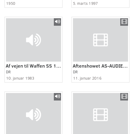
1950
5. marts 1997
Af vejen til Waffen SS 1. Om stedforældre og Vajsenhus
Aftenshowet AS-AUDIENS-NYNYNYNY
DR
DR
10. januar 1983
11. januar 2016