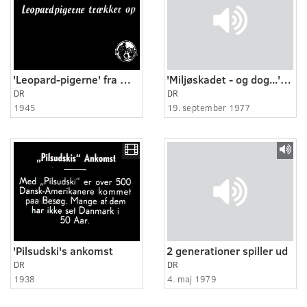
'Leopard-pigerne' fra WAAF marcherer
'Miljøskadet - og dog...' - Formiddagssamtale med Hannah Bjarnhof
DR
DR
1945
19. september 1977
'Pilsudski's ankomst
2 generationer spiller ud
DR
DR
1938
4. maj 1979