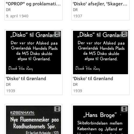
"OPROP" og proklamation til Danmarks soldater og det danske folk
'Disko' afsejler, 'Skagerak' søsættes
DR
DR
9. april 1940
1937
'Disko' til Grønland
'Disko' til Grønland
DR
DR
1939
1939