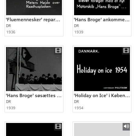
'Fluemennesker' reparerer Rådhustårnet
'Hans Broge' ankommer til København
DR
DR
1936
1939
'Hans Broge' søsættes fra Helsingør
'Holiday on Ice' i København
DR
DR
1939
1954