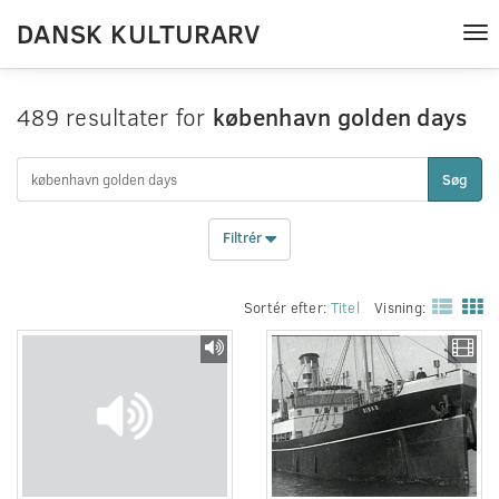
DANSK KULTURARV
Tog
nav
489 resultater for
københavn golden days
Søg
Filtrér
Sortér efter:
Titel
Visning: