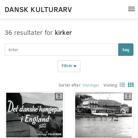
DANSK KULTURARV
Tog
nav
36 resultater for
kirker
Søg
Filtrér
Sortér efter:
Visninger
Visning: