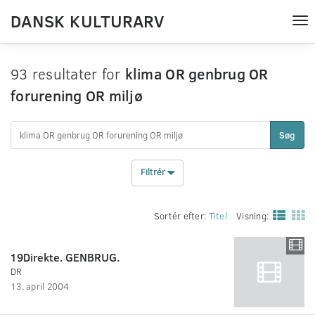
DANSK KULTURARV
Tog
nav
93 resultater for
klima OR genbrug OR
forurening OR miljø
Søg
Filtrér
Sortér efter:
Titel
Visning:
19Direkte. GENBRUG.
DR
13. april 2004