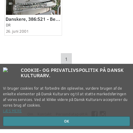
Danskere, 386:521 - Besøger slotskroen.
DR
26. juni 2001
1
COOKIE- OG PRIVATLIVSPOLITIK PÅ DANSK
KULTURARV.
Vi bruger cookies for at forbedre din oplevelse, vurdere brugen af de
enkelte elementer på Dansk Kulturarv og til at støtte markedsføringen
af vores services. Ved at klikke videre på Dansk Kulturarv accepterer du
vores brug af cookies.
LÆS MERE
Om
Kontakt
Persondatapolitik
OK
Copyright © 2012-2026
Dansk Kulturarv