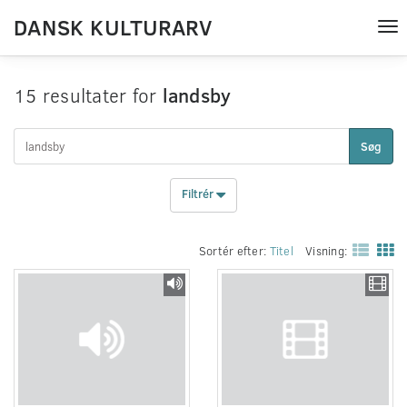
DANSK KULTURARV
Tog
nav
15 resultater for
landsby
Søg
Filtrér
Sortér efter:
Titel
Visning: