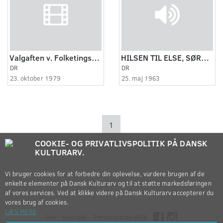
Valgaften v. Folketingsvalg, 1979.
HILSEN TIL ELSE, SØREN OG PETER.
DR
DR
23. oktober 1979
25. maj 1963
1
COOKIE- OG PRIVATLIVSPOLITIK PÅ DANSK
KULTURARV.
Vi bruger cookies for at forbedre din oplevelse, vurdere brugen af de
enkelte elementer på Dansk Kulturarv og til at støtte markedsføringen
af vores services. Ved at klikke videre på Dansk Kulturarv accepterer du
vores brug af cookies.
LÆS MERE
Om
Kontakt
Persondatapolitik