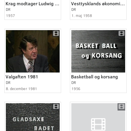
Krag modtager Ludwig Erhard i 1958
Vesttysklands økonomiminister Erhard i København
DR
DR
1957
1. maj 1958
Valgaften 1981
Basketball og korsang
DR
DR
8. december 1981
1956