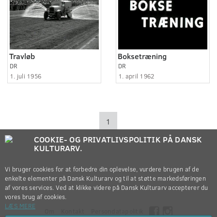
Travløb
Boksetræning
DR
DR
1. juli 1956
1. april 1962
1
COOKIE- OG PRIVATLIVSPOLITIK PÅ DANSK
KULTURARV.
Vi bruger cookies for at forbedre din oplevelse, vurdere brugen af de
enkelte elementer på Dansk Kulturarv og til at støtte markedsføringen
af vores services. Ved at klikke videre på Dansk Kulturarv accepterer du
vores brug af cookies.
LÆS MERE
Om
Kontakt
Persondatapolitik