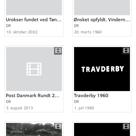
Urokser fundet ved Tønder
Ønsket opfyldt. Vinderne fra 'Syv på stribe'.
DR
DR
10. oktober 2002
20. marts 1960
Post Danmark Rundt 2013 5ETAPEREFERAT
Travderby 1960
DR
DR
3. august 2013
1. juli 1960