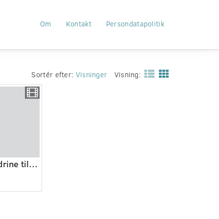
Om
Kontakt
Persondatapolitik
Sortér efter:
Visninger
Visning:
Dronning Alexandrine til marmeladekogning