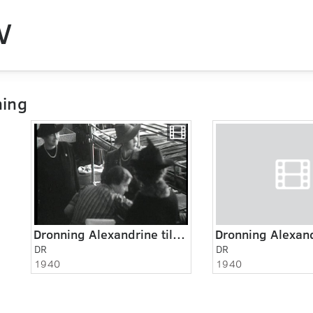
V
ing
Dronning Alexandrine til marmeladekogning
DR
DR
1940
1940