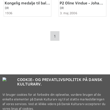
Kongelig medalje til balletdanser
P2 Oline Vindue - Johannes går til hip-hop
DR
DR
1936
3. maj 2006
1
COOKIE- OG PRIVATLIVSPOLITIK PÅ DANSK
KULTURARV.
Vi bruger cookies for at forbedre din oplevelse, vurdere brugen af de
enkelte elementer på Dansk Kulturarv og til at støtte markedsføringen
af vores services. Ved at klikke videre på Dansk Kulturarv accepterer du
vores brug af cookies.