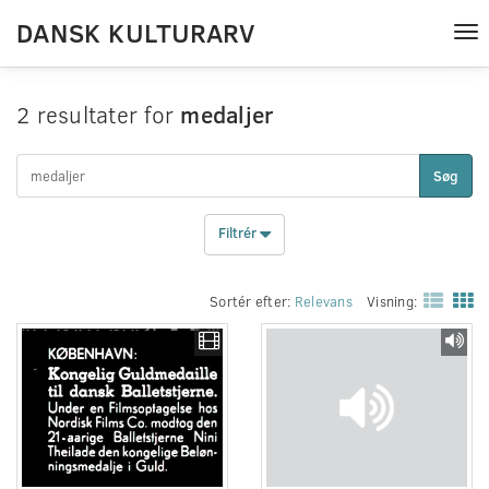
DANSK KULTURARV
Tog
nav
2 resultater for
medaljer
Søg
Filtrér
Sortér efter:
Relevans
Visning: