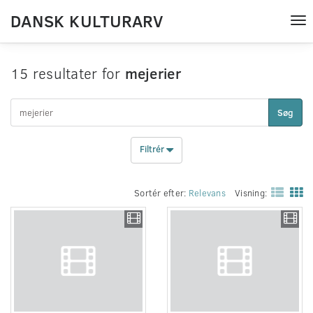
DANSK KULTURARV
Tog
nav
15 resultater for
mejerier
Søg
Filtrér
Sortér efter:
Relevans
Visning: