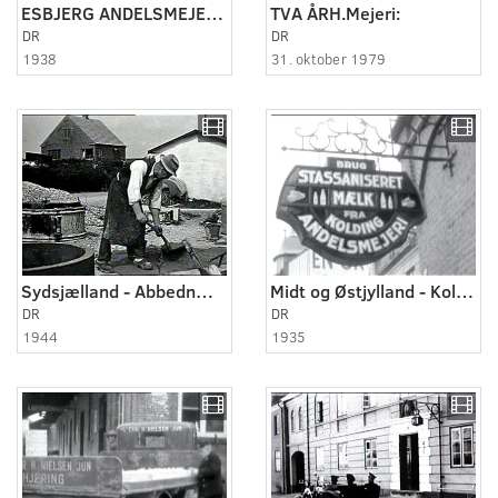
ESBJERG ANDELSMEJERI 1938
TVA ÅRH.Mejeri:
DR
DR
1938
31. oktober 1979
Sydsjælland - Abbednæs 1944
Midt og Østjylland - Kolding 1935
DR
DR
1944
1935