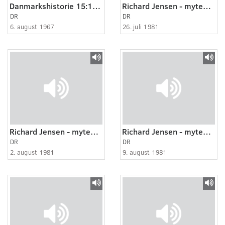
Danmarkshistorie 15:15 - Fra mellemkrigstiden til i dag
Richard Jensen - myten om en mand og en tid 3:7
DR
DR
6. august 1967
26. juli 1981
Richard Jensen - myten om en mand og en tid 4:7
Richard Jensen - myten om en mand og en tid 5:7
DR
DR
2. august 1981
9. august 1981