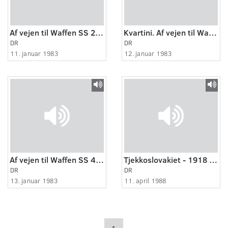
Af vejen til Waffen SS 2. Om børnehjem og flugtforsøg
Kvartini. Af vejen til Waffen SS 3. Om springture og pipceller
DR
DR
11. januar 1983
12. januar 1983
Af vejen til Waffen SS 4. Om mælkesjaskeren og Hitlers elitetropper
Tjekkoslovakiet - 1918 - 1948 - 1968 -1988
DR
DR
13. januar 1983
11. april 1988