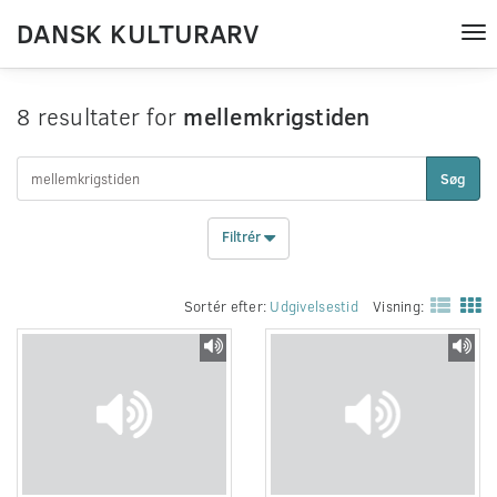
DANSK KULTURARV
Tog
nav
8 resultater for
mellemkrigstiden
Søg
Filtrér
Sortér efter:
Udgivelsestid
Visning: