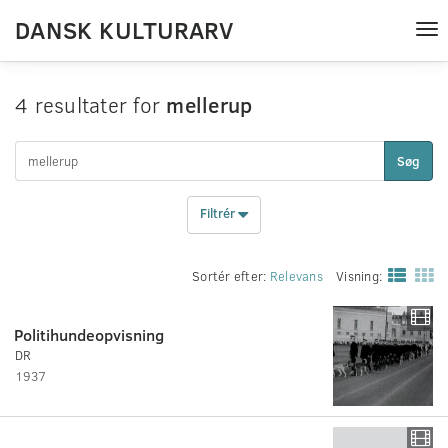
DANSK KULTURARV
Tog
nav
4 resultater for
mellerup
Søg
Filtrér
Sortér efter:
Relevans
Visning:
Politihundeopvisning
DR
1937