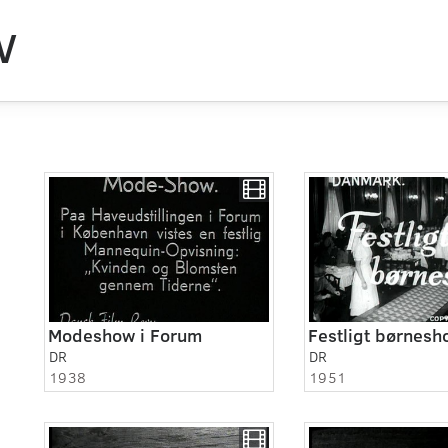
V
Modeshow i Forum
Festligt børnesh
DR
DR
1938
1951