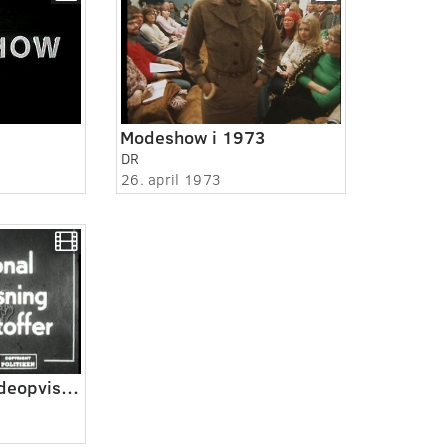
Modeshow i 1973
DR
26. april 1973
International modeopvisning i danske stoffer