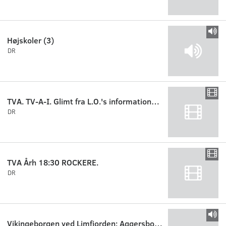
Højskoler (3)
DR
TVA. TV-A-I. Glimt fra L.O.'s informationsmøde i Odense.
DR
TVA Årh 18:30 ROCKERE.
DR
Vikingeborgen ved Limfjorden: Aggersborg del 1