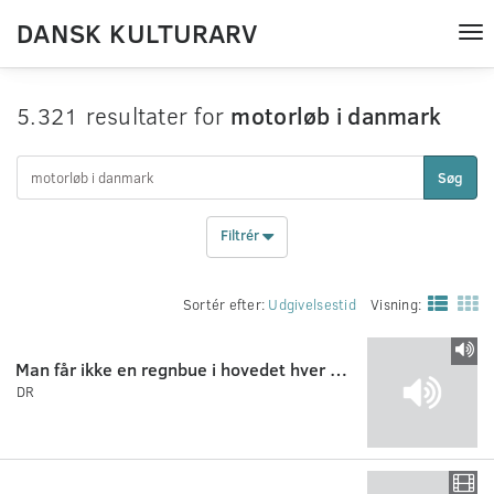
DANSK KULTURARV
Tog
nav
5.321 resultater for
motorløb i danmark
Søg
Filtrér
Sortér efter:
Udgivelsestid
Visning:
Man får ikke en regnbue i hovedet hver dag 3:3
DR