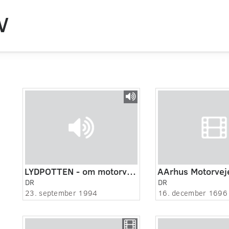
V
LYDPOTTEN - om motorveje og fart
AArhus Motorvej
DR
DR
23. september 1994
16. december 1696