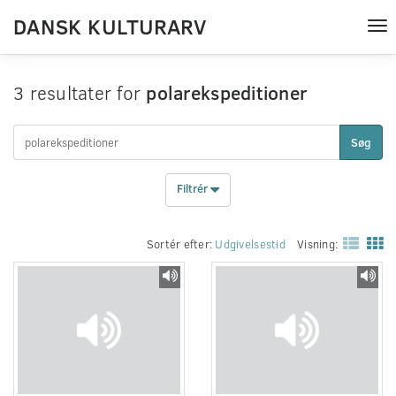
DANSK KULTURARV
Tog
nav
3 resultater for
polarekspeditioner
Søg
Filtrér
Sortér efter:
Udgivelsestid
Visning: