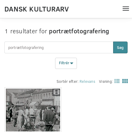
DANSK KULTURARV
Tog
nav
1 resultater for
portrætfotografering
Søg
Filtrér
Sortér efter:
Relevans
Visning: