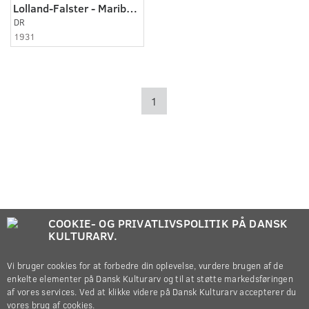
Lolland-Falster - Maribo 1931 - 1939
DR
1931
1
COOKIE- OG PRIVATLIVSPOLITIK PÅ DANSK
KULTURARV.
Vi bruger cookies for at forbedre din oplevelse, vurdere brugen af de
enkelte elementer på Dansk Kulturarv og til at støtte markedsføringen
af vores services. Ved at klikke videre på Dansk Kulturarv accepterer du
vores brug af cookies.