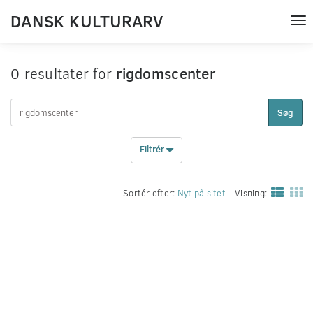
DANSK KULTURARV
Tog
nav
0 resultater for
rigdomscenter
Søg
Filtrér
Sortér efter:
Nyt på sitet
Visning: