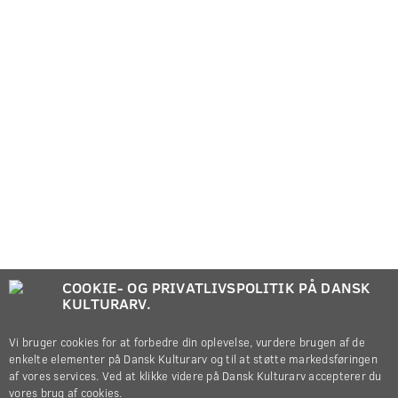
COOKIE- OG PRIVATLIVSPOLITIK PÅ DANSK
KULTURARV.
Vi bruger cookies for at forbedre din oplevelse, vurdere brugen af de
enkelte elementer på Dansk Kulturarv og til at støtte markedsføringen
af vores services. Ved at klikke videre på Dansk Kulturarv accepterer du
vores brug af cookies.