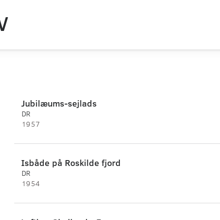
V
Jubilæums-sejlads
DR
1957
Isbåde på Roskilde fjord
DR
1954