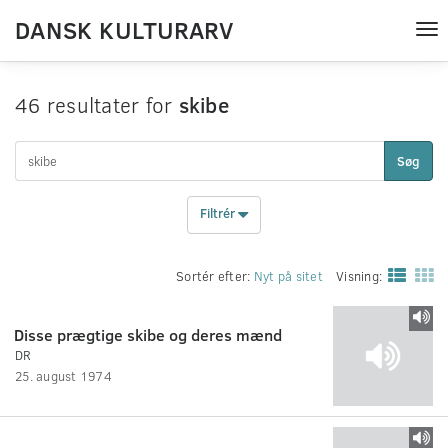
DANSK KULTURARV
Tog
nav
46 resultater for
skibe
Søg
Filtrér
Sortér efter:
Nyt på sitet
Visning:
Disse prægtige skibe og deres mænd
DR
25. august 1974