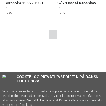
Bornholm 1936 - 1939
S/S 'Lise' af København sunket
DR
DR
1936
1940
1
COOKIE- OG PRIVATLIVSPOLITIK PÅ DANSK
KULTURARV.
Vi bruger cookies for at forbedre din oplevelse, vurdere brugen af de
enkelte elementer på Dansk Kulturarv og til at støtte markedsføringen
af vores services. Ved at klikke videre på Dansk Kulturarv accepterer du
vores brug af cookies.