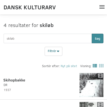
DANSK KULTURARV
Tog
nav
4 resultater for
skiløb
Søg
Filtrér
Sortér efter:
Nyt på sitet
Visning:
Skihopbakke
DR
1937