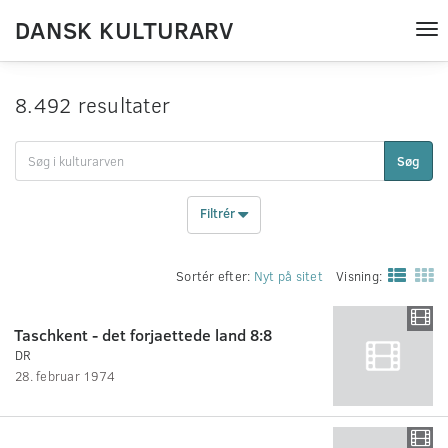
DANSK KULTURARV
Tog
nav
8.492 resultater
Søg
Filtrér
Sortér efter:
Nyt på sitet
Visning:
Taschkent - det forjaettede land 8:8
DR
28. februar 1974