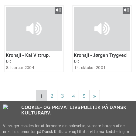
Kronsj! - Kai Vittrup.
Kronsj! - Jørgen Trygved
DR
DR
8. februar 2004
14. oktober 2001
1
2
3
4
5
»
COOKIE- OG PRIVATLIVSPOLITIK PÅ DANSK
KULTURARV.
Vi bruger cookies for at forbedre din oplevelse, vurdere brugen af de
enkelte elementer på Dansk Kulturarv og til at støtte markedsføringen