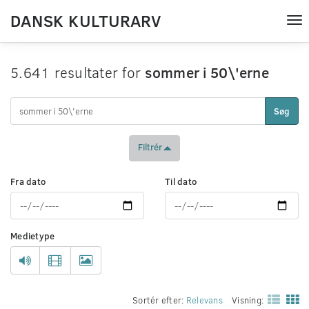
DANSK KULTURARV
Tog
nav
5.641 resultater for
sommer i 50\'erne
Søg
Filtrér
Fra dato
Til dato
Medietype
Sortér efter:
Relevans
Visning: