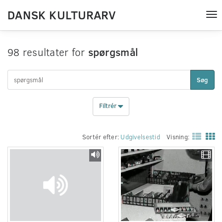
DANSK KULTURARV
Tog
nav
98 resultater for
spørgsmål
Søg
Filtrér
Sortér efter:
Udgivelsestid
Visning: