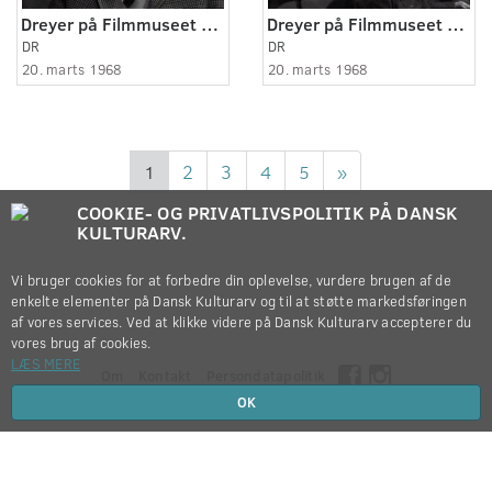
Dreyer på Filmmuseet 01.
Dreyer på Filmmuseet 02.
DR
DR
20. marts 1968
20. marts 1968
1
2
3
4
5
»
COOKIE- OG PRIVATLIVSPOLITIK PÅ DANSK
KULTURARV.
Vi bruger cookies for at forbedre din oplevelse, vurdere brugen af de
enkelte elementer på Dansk Kulturarv og til at støtte markedsføringen
af vores services. Ved at klikke videre på Dansk Kulturarv accepterer du
vores brug af cookies.
LÆS MERE
Om
Kontakt
Persondatapolitik
OK
Copyright © 2012-2026
Dansk Kulturarv