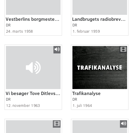
Vestberlins borgmester Willy Brandt i samtale med lektor Moe.
Landbrugets radiobrevkasse
DR
DR
24. marts 1958
1. februar 1959
Vi besøger Tove Ditlevsen
Trafikanalyse
DR
DR
12. november 1963
1. juli 1964