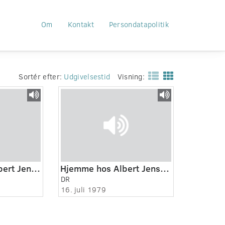
Om
Kontakt
Persondatapolitik
Sortér efter:
Udgivelsestid
Visning:
Hjemme hos - Albert Jensen 1:2
Hjemme hos Albert Jensen 2:2
DR
16. juli 1979