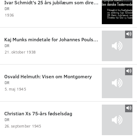
Ivar Schmidt's 25 års jubilæum som direktør for Det ny Teater
DR
1936
Kaj Munks mindetale for Johannes Poulsen på Det Kgl. Teater
DR
21. oktober 1938
Osvald Helmuth: Visen om Montgomery
DR
5. maj 1945
Christian Xs 75-års fødselsdag
DR
26. september 1945