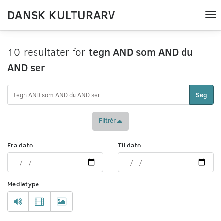
DANSK KULTURARV
Tog
nav
10 resultater for
tegn AND som AND du
AND ser
Søg
Filtrér
Fra dato
Til dato
Medietype