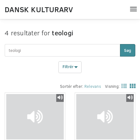
DANSK KULTURARV
Tog
nav
4 resultater for
teologi
Søg
Filtrér
Sortér efter:
Relevans
Visning: